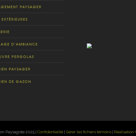
Cour arrière - Piscine & spa
GEMENT PAYSAGER
 EXTÉRIEURES
SERIE
RAGE D’AMBIANCE
UVRE PERGOLAS
TIEN PAYSAGER
LE BÉTON AU NATU
TIEN DE GAZON
Cour arrière - Piscine & 
on Paysagiste 2025 |
Confidentialité
|
Gérer les fichiers témoins
|
Réalisation V